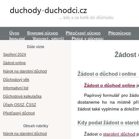
Úvod
Starobní důchod
Předčasný důchod
Předdůchod
Invalidní
Vdovský, sirotčí
Práce v důchodu
Dále vizte
Žádost 
Spoření 2024
žádost online
Nárok na starobní důchod
Žádost o důchod i online
Důchodový věk
Žádost o důchod online
j
Informativní list
Papírový formulář pro žádo
Důchodová kalkulačka
dostaneme ho na místně př
Úřady OSSZ, ČSSZ
žádost také vyplníme a doložím
Předčasný důchod
Kdy podat žádost o staro
Obsah rubriky
Nárok na starobní důchod
Žádost o
starobní důchod
p