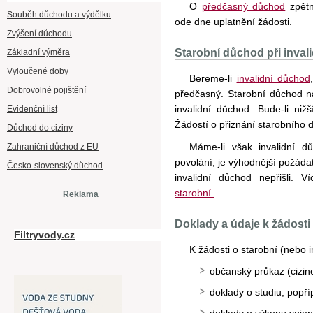
O
předčasný důchod
zpětn
Souběh důchodu a výdělku
ode dne uplatnění žádosti.
Zvýšení důchodu
Starobní důchod při invali
Základní výměra
Vyloučené doby
Bereme-li
invalidní důchod
Dobrovolné pojištění
předčasný. Starobní důchod n
invalidní důchod. Bude-li niž
Evidenční list
Žádostí o přiznání starobního d
Důchod do ciziny
Máme-li však invalidní 
Zahraniční důchod z EU
povolání, je výhodnější požáda
Česko-slovenský důchod
invalidní důchod nepřišli. 
starobní.
.
Reklama
Doklady a údaje k žádost
Filtryvody.cz
K žádosti o starobní (nebo 
občanský průkaz (cizine
doklady o studiu, popř