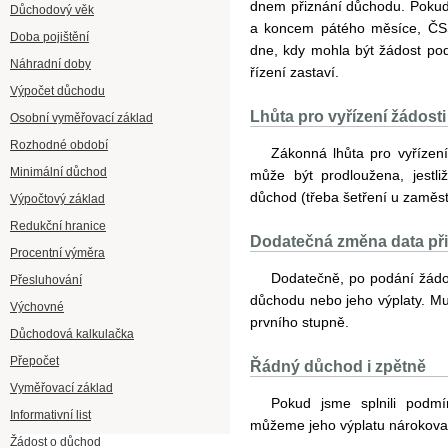
dnem přiznání důchodu. Pokud
Důchodový věk
a koncem pátého měsíce, ČSS
Doba pojištění
dne, kdy mohla být žádost po
Náhradní doby
řízení zastaví.
Výpočet důchodu
Lhůta pro vyřízení žádost
Osobní vyměřovací základ
Rozhodné období
Zákonná lhůta pro vyřízení
Minimální důchod
může být prodloužena, jestli
důchod (třeba šetření u zaměst
Výpočtový základ
Redukční hranice
Dodatečná změna data při
Procentní výměra
Dodatečně, po podání žádo
Přesluhování
důchodu nebo jeho výplaty. Mu
Výchovné
prvního stupně.
Důchodová kalkulačka
Přepočet
Řádný důchod i zpětně
Vyměřovací základ
Pokud jsme splnili pod
Informativní list
můžeme jeho výplatu nárokovat
Žádost o důchod