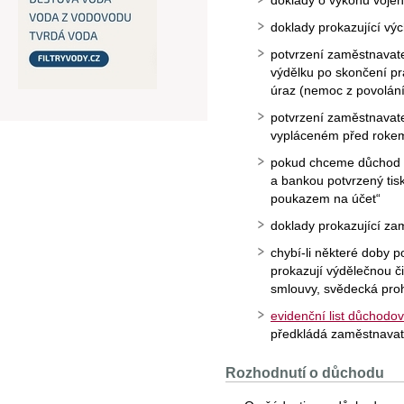
doklady o výkonu vojen
doklady prokazující výc
potvrzení zaměstnavate
výdělku po skončení pr
úraz (nemoc z povolání
potvrzení zaměstnavate
vypláceném před roke
pokud chceme důchod př
a bankou potvrzený tis
poukazem na účet“
doklady prokazující za
chybí-li některé doby p
prokazují výdělečnou č
smlouvy, svědecká proh
evidenční list důchodov
předkládá zaměstnavat
Rozhodnutí o důchodu