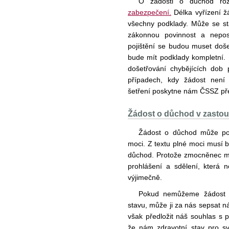
O žádosti o důchod r
zabezpečení.
Délka vyřízení žá
všechny podklady. Může se stá
zákonnou povinnost a nepos
pojištění se budou muset doš
bude mít podklady kompletní. 
došetřování chybějících dob 
případech, kdy žádost není 
šetření poskytne nám ČSSZ př
Žádost o důchod v zastou
Žádost o důchod může po
moci. Z textu plné moci musí b
důchod. Protože zmocněnec mu
prohlášení a sdělení, která 
výjimečně.
Pokud nemůžeme žádost p
stavu, může ji za nás sepsat ná
však předložit náš souhlas s 
že nám zdravotní stav pro s