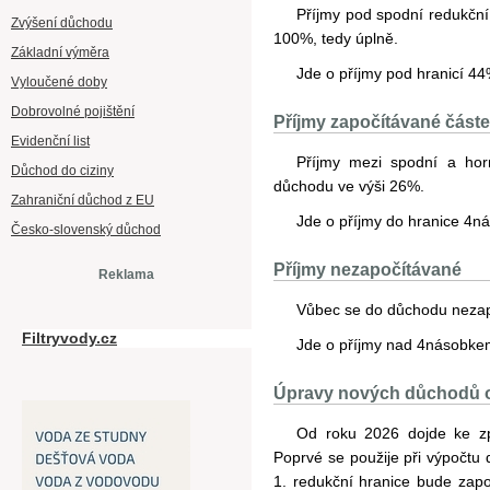
Příjmy pod spodní redukční
Zvýšení důchodu
100%, tedy úplně.
Základní výměra
Jde o příjmy pod hranicí 4
Vyloučené doby
Dobrovolné pojištění
Příjmy započítávané část
Evidenční list
Příjmy mezi spodní a hor
Důchod do ciziny
důchodu ve výši 26%.
Zahraniční důchod z EU
Jde o příjmy do hranice 4
Česko-slovenský důchod
Příjmy nezapočítávané
Reklama
Vůbec se do důchodu nezapoč
Filtryvody.cz
Jde o příjmy nad 4násobk
Úpravy nových důchodů 
Od roku 2026 dojde ke zp
Poprvé se použije při výpočtu
1. redukční hranice bude zap