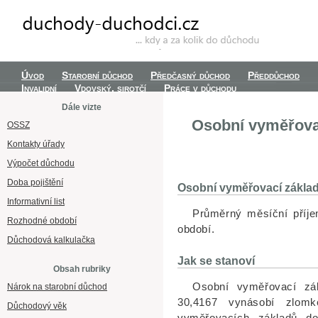
Úvod
Starobní důchod
Předčasný důchod
Předdůchod
Invalidní
Vdovský, sirotčí
Práce v důchodu
Dále vizte
Osobní vyměřova
OSSZ
Kontakty úřady
Výpočet důchodu
Doba pojištění
Osobní vyměřovací základ
Informativní list
Průměrný měsíční příj
Rozhodné období
období.
Důchodová kalkulačka
Jak se stanoví
Obsah rubriky
Osobní vyměřovací zák
Nárok na starobní důchod
30,4167 vynásobí zlomk
Důchodový věk
vyměřovacích základů d