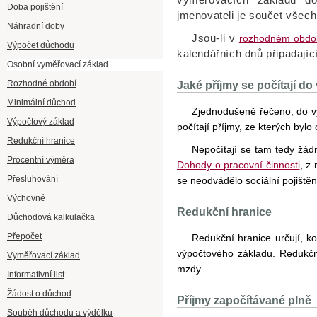
Doba pojištění
jmenovateli je součet všec
Náhradní doby
Jsou-li v
rozhodném obdo
Výpočet důchodu
kalendářních dnů připadají
Osobní vyměřovací základ
Rozhodné období
Jaké příjmy se počítají d
Minimální důchod
Zjednodušeně řečeno, do v
Výpočtový základ
počítají příjmy, ze kterých bylo
Redukční hranice
Nepočítají se tam tedy žá
Procentní výměra
Dohody o pracovní činnosti
, z
Přesluhování
se neodvádělo sociální pojištěn
Výchovné
Redukční hranice
Důchodová kalkulačka
Přepočet
Redukční hranice určují, k
výpočtového základu. Redukčn
Vyměřovací základ
mzdy.
Informativní list
Žádost o důchod
Příjmy započítávané plně
Souběh důchodu a výdělku