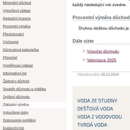
Minimální důchod
každý následující rok zvedne.
Výpočtový základ
Procentní výměra důcho
Redukční hranice
Procentní výměra
Druhou složkou důchodu je 
Přesluhování
Dále vizte
Výchovné
Důchodová kalkulačka
Výpočet důchodu
Přepočet
Valorizace 2025
Vyměřovací základ
Informativní list
Aktualizováno
28.12.2024
Žádost o důchod
Souběh důchodu a výdělku
Zvýšení důchodu
Základní výměra
Vyloučené doby
Dobrovolné pojištění
Evidenční list