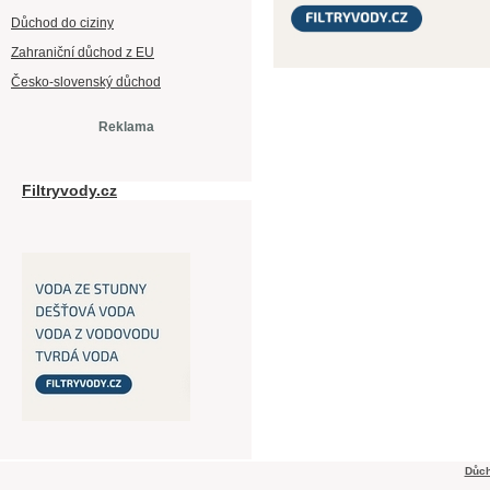
Důchod do ciziny
Zahraniční důchod z EU
Česko-slovenský důchod
Reklama
Filtryvody.cz
Důch