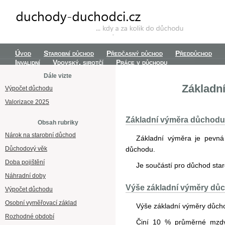
Úvod
Starobní důchod
Předčasný důchod
Předdůchod
Invalidní
Vdovský, sirotčí
Práce v důchodu
Dále vizte
Základn
Výpočet důchodu
Valorizace 2025
Základní výměra důchodu
Obsah rubriky
Nárok na starobní důchod
Základní výměra je pevná 
Důchodový věk
důchodu.
Doba pojištění
Je součástí pro důchod staro
Náhradní doby
Výše základní výměry dů
Výpočet důchodu
Osobní vyměřovací základ
Výše základní výměry důchod
Rozhodné období
Činí 10 % průměrné mzdy,