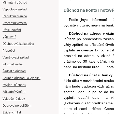
Minimální důchod
Výpočtový základ
Důchod na konto i hotov
Redukční hranice
Podle jiných informací 
Procentní výměra
bydliště v cizině, nejen na bank
Přesluhování
Důchod na adresu v cizi
Výchovné
lhůtách po předchozím zaslání 
Důchodová kalkulačka
vždy zpětně za příslušné čtvrtl
výplatu se ověřuje 1x ročně tis
Přepočet
prosinci na adresu v cizině.
Vyměřovací základ
vrátíme do 30 kalendářních d
Informativní list
např. na místním úřadu, u not
Žádost o důchod
Důchod na účet u banky v
Souběh důchodu a výdělku
číslo účtu v mezinárodní stru
Zvýšení důchodu
nám bude vyplacen vždy až na 
zpětnou dobu a pouze do kon
Základní výměra
vyplnili, opatřili datem a 
Vyloučené doby
„Potvrzení o žití“ předkládáme
Dobrovolné pojištění
které si sami určíme. Četn
Evidenční list