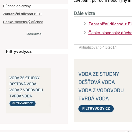
čtvrtletní, půlroční nebo i jiný
Důchod do ciziny
Dále vizte
Zahraniční důchod z EU
Česko-slovenský důchod
Zahraniční důchod z E
Česko-slovenský důch
Reklama
Aktualizováno
4.5.2014
Filtryvody.cz