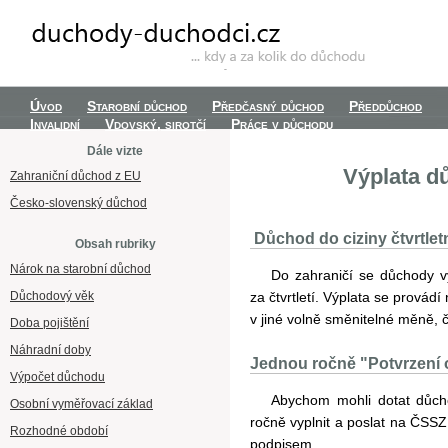
Úvod
Starobní důchod
Předčasný důchod
Předdůchod
Invalidní
Vdovský, sirotčí
Práce v důchodu
Dále vizte
Výplata d
Zahraniční důchod z EU
Česko-slovenský důchod
Důchod do ciziny čtvrtlet
Obsah rubriky
Nárok na starobní důchod
Do zahraničí se důchody vy
Důchodový věk
za čtvrtletí. Výplata se provád
v jiné volně směnitelné měně, č
Doba pojištění
Náhradní doby
Jednou ročně "Potvrzení o
Výpočet důchodu
Abychom mohli dotat důch
Osobní vyměřovací základ
ročně vyplnit a poslat na ČSSZ 
Rozhodné období
podpisem.