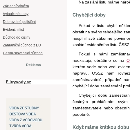
Na zaslání listu máme nárok
Základní výměra
Vyloučené doby
Chybějící doby
Dobrovolné pojištění
Pokud v listu chybí někt
Evidenční list
obrátit na svého tehdejšího z
Důchod do ciziny
nesplnil své zákonné povinnost
zaslání evidenčního listu ČSSZ
Zahraniční důchod z EU
Česko-slovenský důchod
Pokud s námi zaměstnava
neexistuje, obrátíme se na
O
Reklama
kterém vede nebo vedl evide
nápravu. OSSZ nám rovněž 
zaměstnavatelů, případně n
Filtryvody.cz
chybějící dobu zaměstnání pro
Chybějící dobu zaměstnán
čestným prohlášením svým
zaměstnavatele nebo obecníh
podobně.
Když máme krátkou dobu p