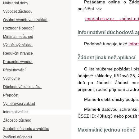
Požádáme online o Žádos
Náhradní doby
pojištění viz
Výpočet důchodu
eportal.cssz.cz....zadost-o-
Osobní vyměřovací základ
Rozhodné období
Informativní důchodová a
Minimální důchod
Podobně funguje také
Infor
Výpočtový základ
Redukční hranice
Žádost jinak než aplikací
Procentní výměra
O list můžeme požádat i pí
Přesluhování
údajové základny, Křížová 25, 
Výchovné
dnů po žádosti. Žádost mus
Důchodová kalkulačka
příjmení, rodné příjmení a adr
Přepočet
Máme-li elektronický podpi
Vyměřovací základ
Máme-li datovou schránku
Informativní list
ČSSZ ID: 49kaiq3 nebo použít
Žádost o důchod
Souběh důchodu a výdělku
Maximálně jednou ročně
Zvýšení důchodu