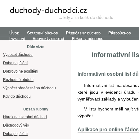
Úvod
Starobní důchod
Předčasný důchod
Předdůchod
Invalidní
Vdovský, sirotčí
Práce v důchodu
Dále vizte
Informativní l
Výpočet důchodu
Doba pojištění
Dobrovolné pojištění
Informativní osobní list 
Rozhodné období
Informativní list má obsah
Výpočet předčasného důchodu
které jsou v evidenci úřadu
Kdy do důchodu
vyměřovací základy a vyloučen
V listu bychom měli najít 
Obsah rubriky
výpočet.
Nárok na starobní důchod
Důchodový věk
Aplikace pro online žádos
Doba pojištění