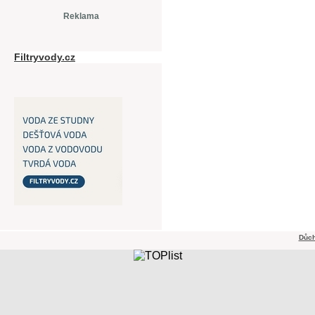
Reklama
Filtryvody.cz
Důch