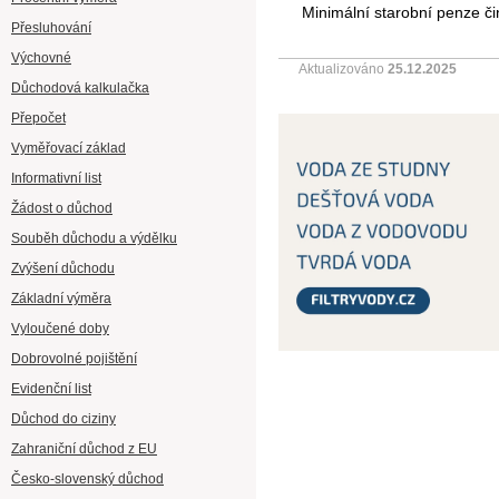
Minimální starobní penze či
Přesluhování
Výchovné
Aktualizováno
25.12.2025
Důchodová kalkulačka
Přepočet
Vyměřovací základ
Informativní list
Žádost o důchod
Souběh důchodu a výdělku
Zvýšení důchodu
Základní výměra
Vyloučené doby
Dobrovolné pojištění
Evidenční list
Důchod do ciziny
Zahraniční důchod z EU
Česko-slovenský důchod