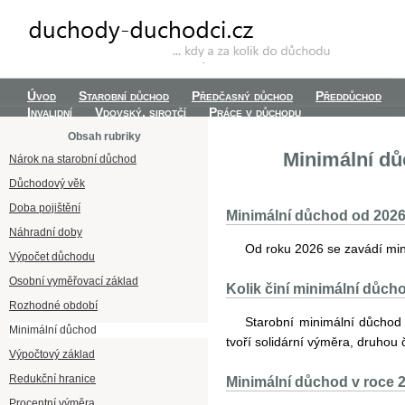
Úvod
Starobní důchod
Předčasný důchod
Předdůchod
Invalidní
Vdovský, sirotčí
Práce v důchodu
Obsah rubriky
Minimální dů
Nárok na starobní důchod
Důchodový věk
Doba pojištění
Minimální důchod od 202
Náhradní doby
Od roku 2026 se zavádí min
Výpočet důchodu
Osobní vyměřovací základ
Kolik činí minimální důch
Rozhodné období
Starobní minimální důchod
Minimální důchod
tvoří solidární výměra, druhou 
Výpočtový základ
Redukční hranice
Minimální důchod v roce 
Procentní výměra