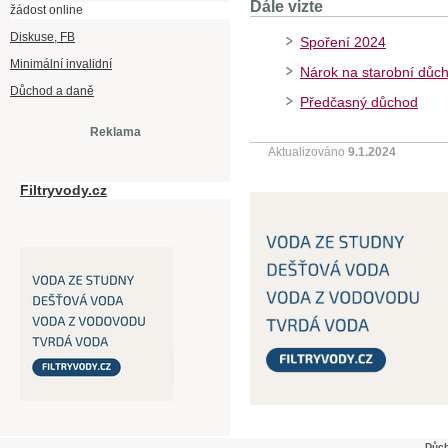
Dále vizte
žádost online
Diskuse, FB
Spoření 2024
Minimální invalidní
Nárok na starobní důc
Důchod a daně
Předčasný důchod
Reklama
Aktualizováno
9.1.2024
Filtryvody.cz
Důch