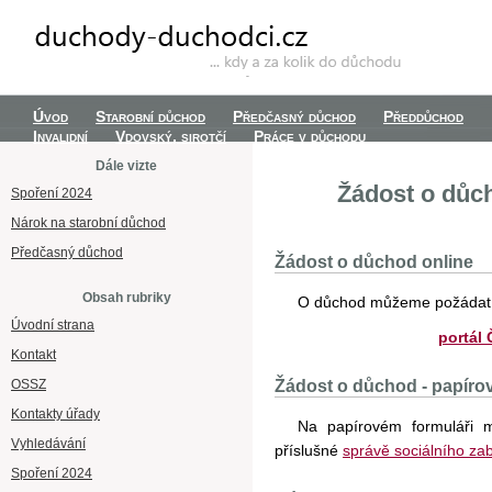
Úvod
Starobní důchod
Předčasný důchod
Předdůchod
Invalidní
Vdovský, sirotčí
Práce v důchodu
Dále vizte
Žádost o důch
Spoření 2024
Nárok na starobní důchod
Předčasný důchod
Žádost o důchod online
Obsah rubriky
O důchod můžeme požádat 
Úvodní strana
portál
Kontakt
OSSZ
Žádost o důchod - papíro
Kontakty úřady
Na papírovém formuláři 
Vyhledávání
příslušné
správě sociálního za
Spoření 2024