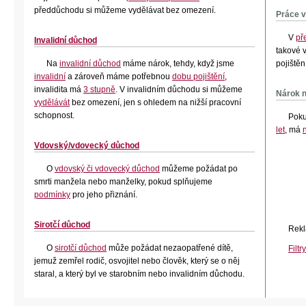
předdůchodu si můžeme vydělávat bez omezení.
Práce 
V
př
Invalidní důchod
takové 
Na
invalidní důchod
máme nárok, tehdy, když jsme
pojištěn
invalidní
a zároveň máme potřebnou
dobu pojištění
,
invalidita má
3 stupně
. V invalidním důchodu si můžeme
Nárok n
vydělávát
bez omezení, jen s ohledem na nižší pracovní
schopnost.
Poku
let
, má
Vdovský/vdovecký důchod
O
vdovský či vdovecký důchod
můžeme požádat
po
smrti manžela nebo manželky, pokud splňujeme
podmínky
pro jeho přiznání.
Sirotčí důchod
Rekl
O
sirotčí důchod
může požádat nezaopatřené dítě,
Filtr
jemuž zemřel rodič, osvojitel nebo člověk, který se o něj
staral, a který byl ve starobním nebo invalidním důchodu.