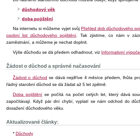
důchodový věk
doba pojištění
Na internetu si můžeme vyjet svůj
Přehled dob důchodového poj
osobní list důchodového pojištění
. Tak zjistíme, co nám v zá
zaměstnání, a můžeme je nechat doplnit.
Výše důchodu se dá předem odhadnout, viz
Informativní výpoč
Žádost o důchod a správné načasování
Žádost o důchod
se dává nejdříve 4 měsíce předem, lhůta pro 
řádný starobní důchod se dá žádat až 5 let zpětně.
Doba pojištění
se počítá na počet celých let, který dává sou
započítávají. Když pár dní chybí, vyplatí se nám odchod do důc
dosažení důchodového věku.
Aktualizované články:
*
Důchody