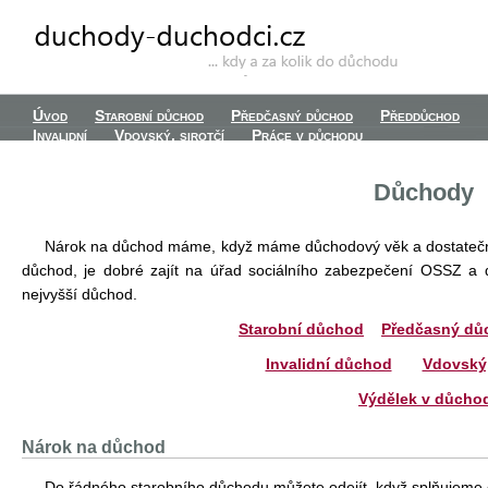
Úvod
Starobní důchod
Předčasný důchod
Předdůchod
Invalidní
Vdovský, sirotčí
Práce v důchodu
Důchody
Nárok na důchod máme, když máme důchodový věk a dostatečn
důchod, je dobré zajít na úřad sociálního zabezpečení OSSZ a d
nejvyšší důchod.
Starobní důchod
Předčasný dů
Invalidní důchod
Vdovský,
Výdělek v důcho
Nárok na důchod
Do řádného starobního důchodu můžete odejít, když splňujem