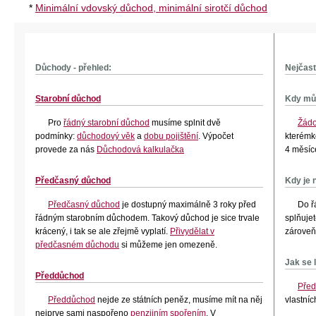
*
Minimální vdovský důchod, minimální sirotčí důchod
Důchody - přehled:
Nejčast
Starobní důchod
Kdy mů
Pro
řádný starobní důchod
musíme splnit dvě
Žádo
podmínky:
důchodový věk
a
dobu pojištění
. Výpočet
kterémk
provede za nás
Důchodová kalkulačka
4 měsíc
Předčasný důchod
Kdy je 
Předčasný důchod
je dostupný maximálně 3 roky před
Do ř
řádným starobním důchodem. Takový důchod je sice trvale
splňuje
krácený, i tak se ale zřejmě vyplatí.
Přivydělat v
zárove
předčasném důchodu
si můžeme jen omezeně.
Jak se 
Předdůchod
Před
Předdůchod
nejde ze státních peněz, musíme mít na něj
vlastníc
nejprve sami naspořeno
penzijním spořením
. V