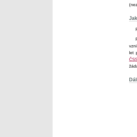
(ne
Jak
vzn
let
ČS
žáda
Dál