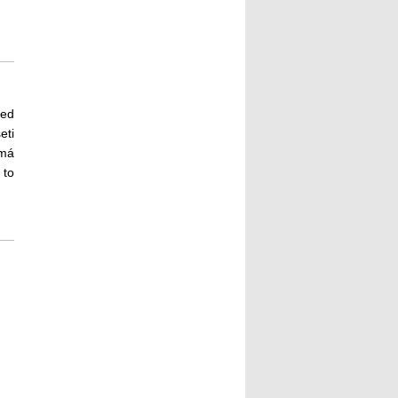
řed
eti
 má
 to