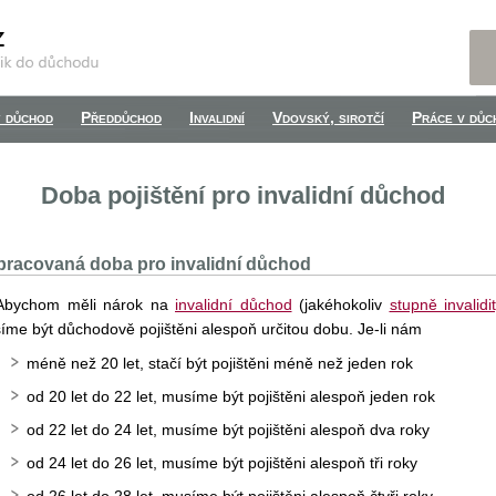
 důchod
Předdůchod
Invalidní
Vdovský, sirotčí
Práce v důc
Doba pojištění pro invalidní důchod
racovaná doba pro invalidní důchod
Abychom měli nárok na
invalidní důchod
(jakéhokoliv
stupně invalidi
íme být důchodově pojištěni alespoň určitou dobu. Je-li nám
méně než 20 let, stačí být pojištěni méně než jeden rok
od 20 let do 22 let, musíme být pojištěni alespoň jeden rok
od 22 let do 24 let, musíme být pojištěni alespoň dva roky
od 24 let do 26 let, musíme být pojištěni alespoň tři roky