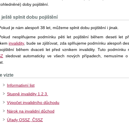
zohledněné) doby pojištění.
 ještě splnit dobu pojištění
Pokud je nám alespoň 38 let, můžeme splnit dobu pojištění i jinak.
Pokud nesplňujeme podmínku pěti let pojištění během deseti let p
ikem
invalidity
, bude se zjišťovat, zda splňujeme podmínku alespoň des
 pojištění během dvaceti let před vznikem invalidity. Tuto podmínku
SZ
sledovat automaticky ve všech nových případech, nemusíme o
t.
e vizte
Informativní list
Stupně invalidity 1.2.3.
Výpočet invalidního důchodu
Nárok na invalidní důchod
Úřady OSSZ, ČSSZ