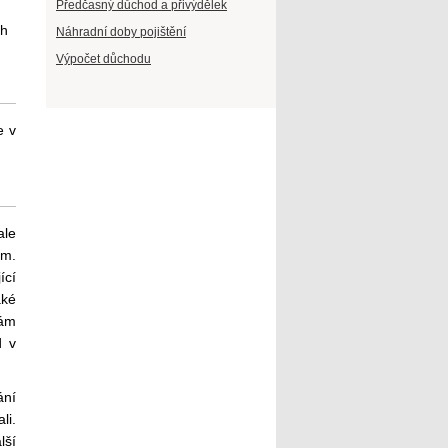
Předčasný důchod a přivýdělek
ch
Náhradní doby pojištění
Výpočet důchodu
e v
ale
ém.
ící
aké
nám
d v
ání
li.
lší