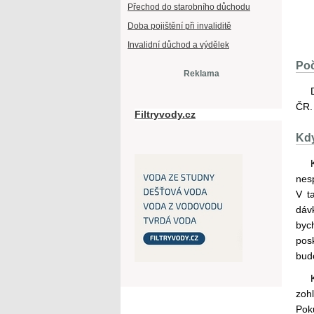
Přechod do starobního důchodu
Doba pojištění při invaliditě
Invalidní důchod a výdělek
Poč
Reklama
ČR. 
Filtryvody.cz
Kdy
nes
V t
dáv
byc
pos
budo
zoh
Pok