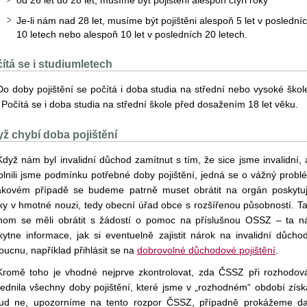
od 26 let do 28 let, musíme být pojištěni alespoň čtyři roky
Je-li nám nad 28 let, musíme být pojištěni alespoň 5 let v poslední
10 letech nebo alespoň 10 let v posledních 20 letech.
ítá se i studiumletech
Do doby pojištění se počítá i doba studia na střední nebo vysoké škol
Počítá se i doba studia na střední škole před dosažením 18 let věku.
ž chybí doba pojištění
Když nám byl invalidní důchod zamítnut s tím, že sice jsme invalidní, 
plnili jsme podmínku potřebné doby pojištění, jedná se o vážný probl
akovém případě se budeme patrně muset obrátit na orgán poskytuj
ky v hmotné nouzi, tedy obecní úřad obce s rozšířenou působností. T
hom se měli obrátit s žádostí o pomoc na příslušnou OSSZ – ta 
kytne informace, jak si eventuelně zajistit nárok na invalidní důcho
ucnu, například přihlásit se na
dobrovolné důchodové pojištění
.
Kromě toho je vhodné nejprve zkontrolovat, zda ČSSZ při rozhodov
lednila všechny doby pojištění, které jsme v „rozhodném“ období získa
ud ne, upozorníme na tento rozpor ČSSZ, případně prokážeme da