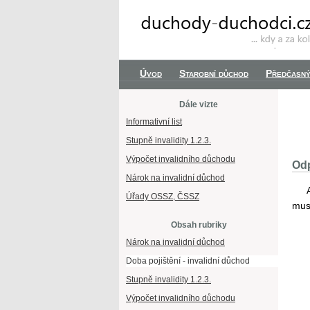
Úvod
Starobní důchod
Předčasný
Dále vizte
Informativní list
Stupně invalidity 1.2.3.
Výpočet invalidního důchodu
Odp
Nárok na invalidní důchod
Úřady OSSZ, ČSSZ
mus
Obsah rubriky
Nárok na invalidní důchod
Doba pojištění - invalidní důchod
Stupně invalidity 1.2.3.
Výpočet invalidního důchodu