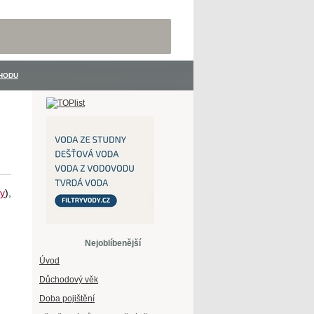
hodu
ty
),
Nejoblíbenější
Úvod
Důchodový věk
Doba pojištění