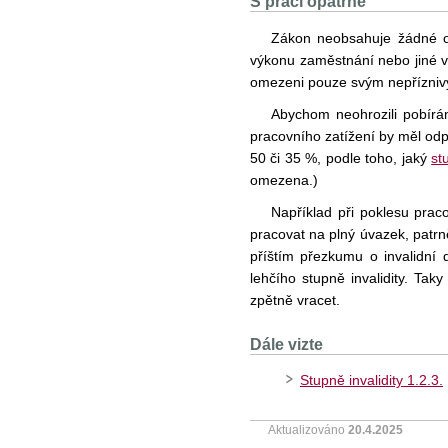
S prací opatrně
Zákon neobsahuje žádné o
výkonu zaměstnání nebo jiné v
omezeni pouze svým nepřízniv
Abychom neohrozili pobírá
pracovního zatížení by měl odp
50 či 35 %, podle toho, jaký
st
omezena.)
Například při poklesu pra
pracovat na plný úvazek, patrn
příštím přezkumu o invalidní 
lehčího stupně invalidity. Ta
zpětně vracet.
Dále vizte
Stupně invalidity 1.2.3.
Aktualizováno
20.4.2025