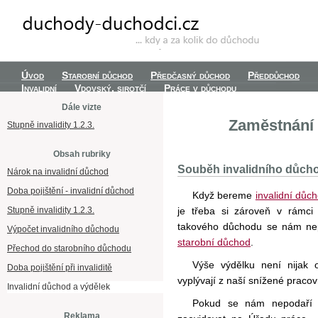
Úvod
Starobní důchod
Předčasný důchod
Předdůchod
Invalidní
Vdovský, sirotčí
Práce v důchodu
Dále vizte
Zaměstnání 
Stupně invalidity 1.2.3.
Obsah rubriky
Souběh invalidního důchod
Nárok na invalidní důchod
Doba pojištění - invalidní důchod
Když bereme
invalidní důc
Stupně invalidity 1.2.3.
je třeba si zároveň v rámci
takového důchodu se nám ne
Výpočet invalidního důchodu
starobní důchod
.
Přechod do starobního důchodu
Výše výdělku není nijak
Doba pojištění při invaliditě
vyplývají z naší snížené pracov
Invalidní důchod a výdělek
Pokud se nám nepodaří z
Reklama