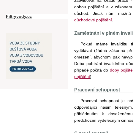
zaevidovat na Úřadu práce -
dobou pojištění a v zákonem
důchod. Jinak nám možná 
Filtryvody.cz
důchodové pojištění
.
Zaměstnání v plném inva
Pokud máme invaliditu t
vydělávat (žádná zákonná př
omezení, abychom pak nevypad
Doba pobírání invalidního d
případě počítá do
doby pojiště
pojištění
).
Pracovní schopnost
Pracovní schopnost je na
odpovídající našim tělesn
přihlédnutím k dosaženém
předchozím výdělečným činno