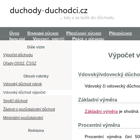
Úvod
Starobní důchod
Předčasný důchod
Předdůchod
Invalidní
Vdovský, sirotčí
Práce v důchodu
Dále vizte
Výpočet 
Výpočet důchodu
Úřady OSSZ, ČSSZ
Vdovský/vdovecký důchod
Obsah rubriky
Vdovský důchod nárok
Vdovský či vdovecký důchod
Vdovský důchod výpočet
Základní výměra
Sirotčí důchod
Žádost o pozůstalostní důchod
Základní výměra
je shodná 
Minimální pozůstalostní
Procentní výměra
Reklama
Procentní výměra činí 5