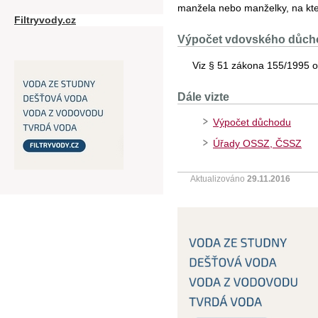
manžela nebo manželky, na kter
Filtryvody.cz
Výpočet vdovského důch
Viz § 51 zákona 155/1995 o
Dále vizte
Výpočet důchodu
Úřady OSSZ, ČSSZ
Aktualizováno
29.11.2016