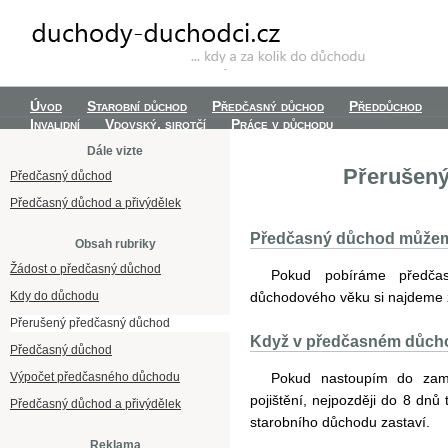
Úvod
Starobní důchod
Předčasný důchod
Předdůchod
Invalidní
Vdovský, sirotčí
Práce v důchodu
Dále vizte
Přerušen
Předčasný důchod
Předčasný důchod a přivýdělek
Předčasný důchod můžem
Obsah rubriky
Žádost o předčasný důchod
Pokud pobíráme předča
Kdy do důchodu
důchodového věku si najdeme 
Přerušený předčasný důchod
Když v předčasném důch
Předčasný důchod
Výpočet předčasného důchodu
Pokud nastoupím do zamě
pojištění, nejpozději do 8 dn
Předčasný důchod a přivýdělek
starobního důchodu zastaví.
Reklama