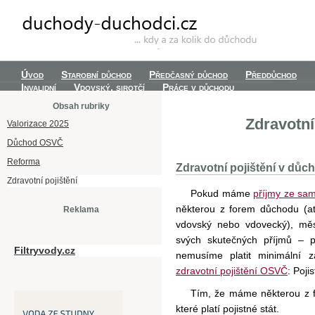
Úvod
Starobní důchod
Předčasný důchod
Předdůchod
Invalidní
Vdovský, sirotčí
Práce v důchodu
Obsah rubriky
Zdravotní
Valorizace 2025
Důchod OSVČ
Reforma
Zdravotní pojištění v dů
Zdravotní pojištění
Pokud máme
příjmy ze sam
některou z forem důchodu (ať 
Reklama
vdovský nebo vdovecký), měs
svých skutečných příjmů – 
Filtryvody.cz
nemusíme platit minimální z
zdravotní pojištění OSVČ
: Poji
Tím, že máme některou z fo
které platí pojistné stát.